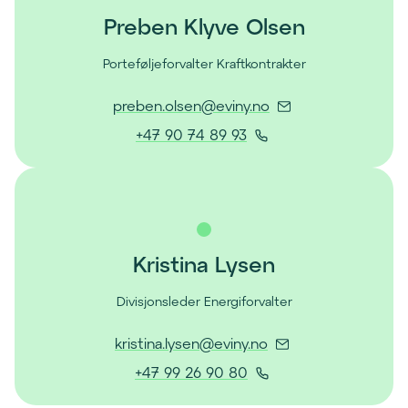
Preben Klyve Olsen
Porteføljeforvalter Kraftkontrakter
(
preben.olsen@eviny.no
Å
(
+47 90 74 89 93
p
Å
n
p
e
n
r
e
e
r
p
Kristina Lysen
t
o
e
s
Divisjonsleder Energiforvalter
l
t
e
(
kristina.lysen@eviny.no
k
f
Å
l
(
+47 99 26 90 80
o
p
i
Å
n
n