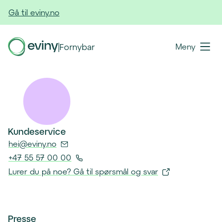
Gå til eviny.no
|
Fornybar
Meny
Kundeservice
(
hei@eviny.no
Å
+47 55 57 00 00
p
(
Lurer du på noe? Gå til spørsmål og svar
n
Å
(
e
p
å
r
n
p
e
Presse
e
n