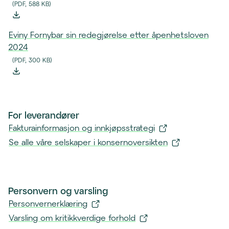
)
v
i
(
PDF, 588 KB
)
(
i
n
f
n
y
Eviny Fornybar sin redegjørelse etter åpenhetsloven
i
d
t
2024
l
u
t
(
PDF, 300 KB
)
l
)
v
(
a
i
f
s
n
i
t
d
l
e
For leverandører
u
l
s
)
Fakturainformasjon og innkjøpsstrategi
a
n
(
Se alle våre selskaper i konsernoversikten
s
e
å
(
t
d
p
å
e
)
n
p
s
Personvern og varsling
e
n
n
s
Personvernerklæring
e
e
i
s
(
Varsling om kritikkverdige forhold
d
n